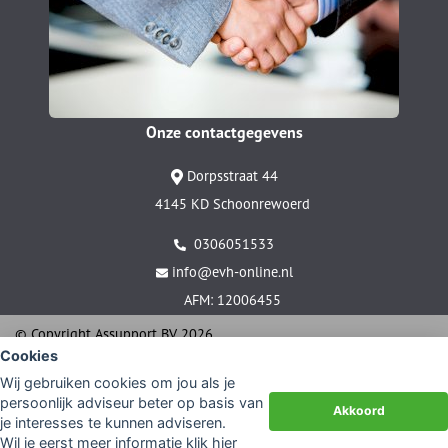
Onze contactgegevens
Dorpsstraat 44
4145 KD Schoonrewoerd
0306051533
info@evh-online.nl
AFM: 12006455
© Copyright
Assupport BV
2026
Cookies
Sitemap
Wij gebruiken cookies om jou als je
Disclaimer
persoonlijk adviseur beter op basis van
Akkoord
je interesses te kunnen adviseren.
Wil je eerst meer informatie
klik hier