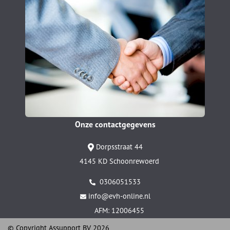
Onze contactgegevens
Dorpsstraat 44
4145 KD Schoonrewoerd
0306051533
info@evh-online.nl
AFM: 12006455
© Copyright
Assupport BV
2026