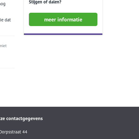
Stijgen of dalen?
nog
meer informatie
ie dat
niet
ze contactgegevens
Dorpsstraat 44