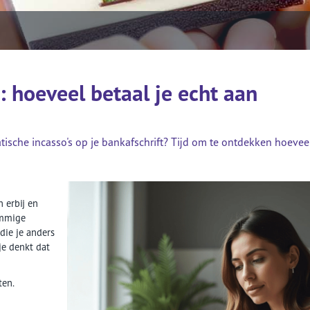
hypotheekadvies?
 hoeveel betaal je echt aan
tische incasso's op je bankafschrift? Tijd om te ontdekken hoeveel
 erbij en
ommige
die je anders
 je denkt dat
ten.