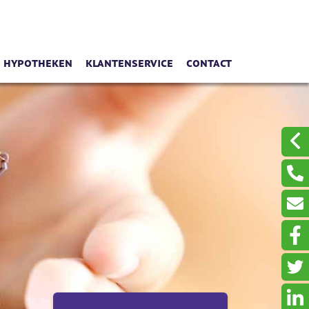
Hypotheken
Klantenservice
Contact
 melden
Duurzaamheidsprofiel
Schades melden
Even met ons videobel
n
mers
Woningwaarde rapport
Wijzigingen doorgeven
ers
Oeps, een hypotheek (filmpje)
Waardemeters
Belangrijk om te weten
Aanvraagformulieren
De huidige rentes
Serviceformulieren
De renteverwachting
Hypotheekinventarisatie
Rentealert
Hoe berekent u uw maximum?