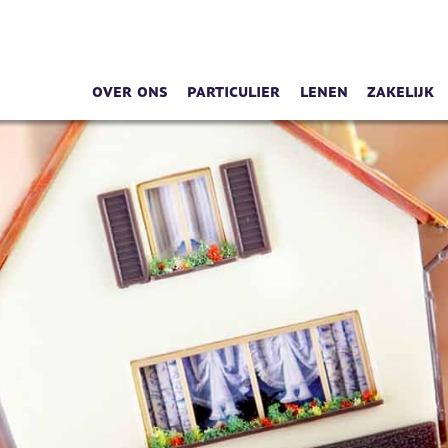
Over ons
Particulier
Lenen
Zakelijk
Diensten via uw smartphone
Verzekeren
Wat kan ik lenen
Schades
Wat doen wij?
Pensioen
Krediet aanvrage
Onderne
Hoe denken wij over verzekeren
Sparen
Werkgev
Hoe denken wij over
spaardiensten
Hoe denken wij over uw pensioen
Hypotheekadvisering
WIe gunt u een goed