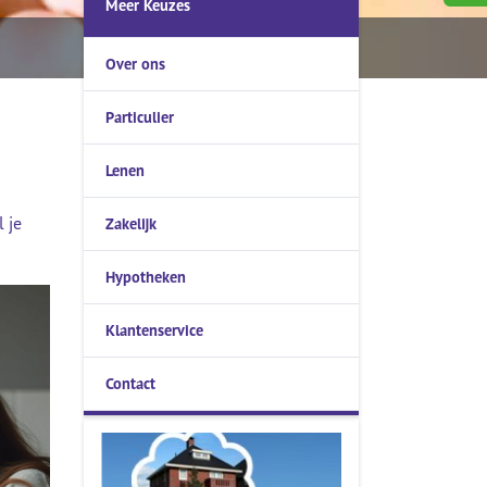
Meer Keuzes
Of bereken gelijk uw maandlasten
Over ons
Is oversluiten voordelig?
Particulier
Aanvullend krediet?
Gelijk een offerte aanvragen?
Lenen
 je
Zakelijk
Hypotheken
Klantenservice
Contact