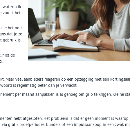
g: wat zou ik
: zou ik het
s je het ooit
ns dat je ze
t gebruik is
, niet de
d.
jkt. Maar veel aanbieders reageren op een opzegging met een kortingsa
twoord is regelmatig beter dan je verwacht.
bonnement per maand aanpakken is al genoeg om grip te krijgen. Kleine st
ementen hebt afgesloten. Het probleem is dat er geen moment is waarop 
in via gratis proefperiodes, bundels of een impulsaankoop in een zwak m