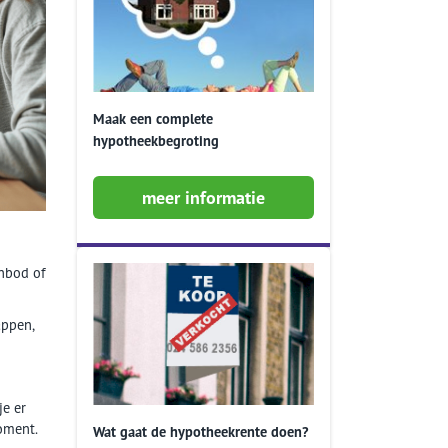
Maak een complete
hypotheekbegroting
meer informatie
anbod of
appen,
je er
oment.
Wat gaat de hypotheekrente doen?